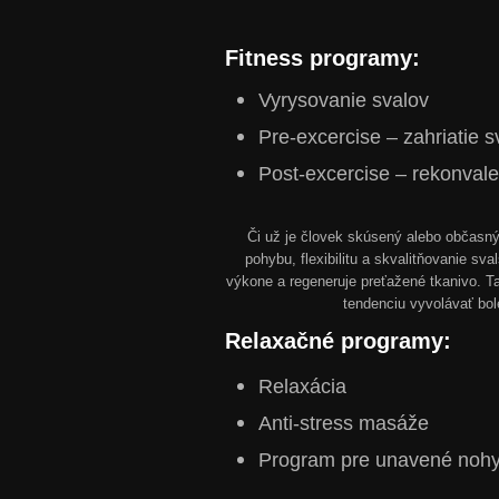
Fitness programy:
Vyrysovanie svalov
Pre-excercise – zahriatie 
Post-excercise – rekonvale
Či už je človek skúsený alebo občasn
pohybu, flexibilitu a skvalitňovanie s
výkone a regeneruje preťažené tkanivo. Tak
tendenciu vyvolávať bol
Relaxačné programy:
Relaxácia
Anti-stress masáže
Program pre unavené noh