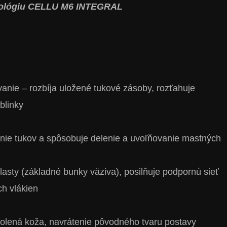
nológiu CELLU M6 INTEGRAL
anie – rozbíja uložené tukové zásoby, rozťahuje
blinky
enie tukov a spôsobuje delenie a uvoľňovanie mastných
lasty (základné bunky väziva), posilňuje podpornú sieť
ch vlákien
olená koža, navrátenie pôvodného tvaru postavy