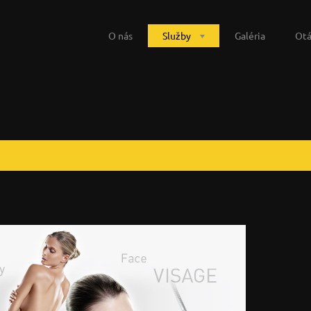
O nás
Služby
Galéria
Otá