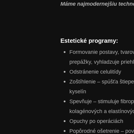
Máme najmodernejšiu tech
Estetické programy:
Formovanie postavy, tvarov
prepážky, vyhladzuje priehl
Odstránenie celulitídy
Zoštíhlenie – spúšťa štiep
kyselín
Spevňuje – stimuluje fibrop
kolagénových a elastínový
Opuchy po operáciách
Popôrodné ošetrenie – pov