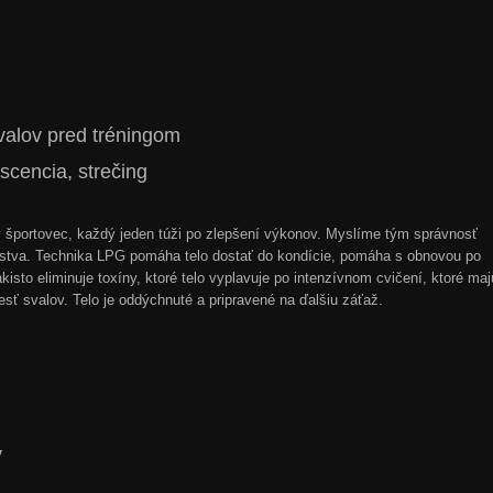
svalov pred tréningom
scencia, strečing
ý športovec, každý jeden túži po zlepšení výkonov. Myslíme tým správnosť
valstva. Technika LPG pomáha telo dostať do kondície, pomáha s obnovou po
isto eliminuje toxíny, ktoré telo vyplavuje po intenzívnom cvičení, ktoré maj
esť svalov. Telo je oddýchnuté a pripravené na ďalšiu záťaž.
y