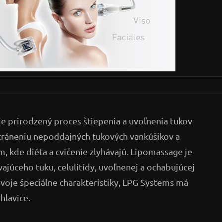
je prirodzený proces štiepenia a uvoľnenia tukov
tráneniu nepoddajných tukových vankúšikov a
m, kde diéta a cvičenie zlyhávajú. Lipomassage je
vajúceho tuku, celulitídy, uvoľnenej a ochabujúcej
voje špeciálne charakteristiky, LPG Systems má
hlavice.