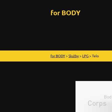
for BODY
for BODY
>
Služby
>
LPG
>
Telo