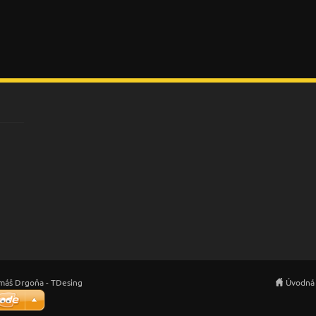
máš Drgoňa - TDesing
Úvodná 