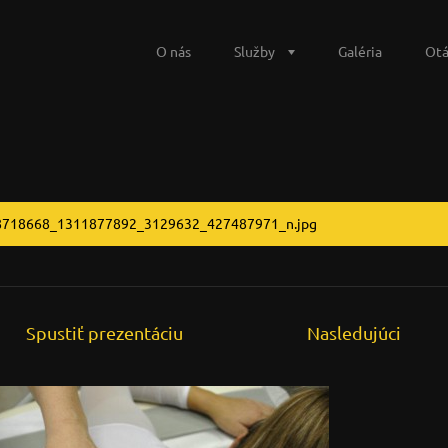
O nás
Služby
Galéria
Otá
8718668_1311877892_3129632_427487971_n.jpg
Spustiť prezentáciu
Nasledujúci