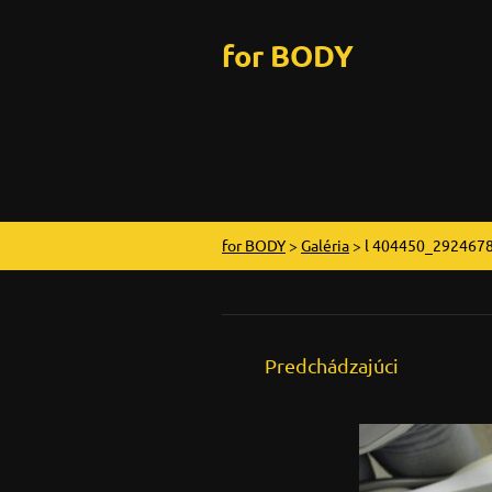
for BODY
for BODY
>
Galéria
>
l 404450_292467
Predchádzajúci